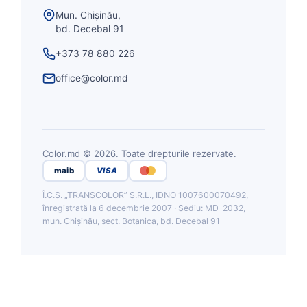
Mun. Chișinău,
bd. Decebal 91
+373 78 880 226
office@color.md
Color.md © 2026. Toate drepturile rezervate.
maib
VISA
Î.C.S. „TRANSCOLOR” S.R.L., IDNO 1007600070492,
înregistrată la 6 decembrie 2007 · Sediu: MD-2032,
mun. Chișinău, sect. Botanica, bd. Decebal 91