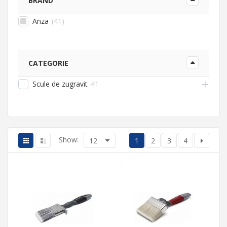
BRAND
Anza
(
41
)
CATEGORIE
Scule de zugravit
41
Show:
12
1
2
3
4