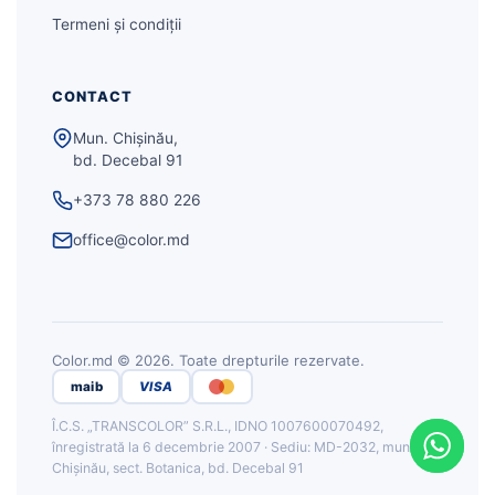
Termeni și condiții
CONTACT
Mun. Chișinău,
bd. Decebal 91
+373 78 880 226
office@color.md
Color.md © 2026. Toate drepturile rezervate.
maib
VISA
Î.C.S. „TRANSCOLOR” S.R.L., IDNO 1007600070492,
înregistrată la 6 decembrie 2007 · Sediu: MD-2032, mun.
Chișinău, sect. Botanica, bd. Decebal 91