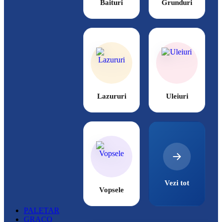
Baituri
Grunduri
Lazururi
Uleiuri
Vezi tot
Vopsele
PALETAR
GRACO