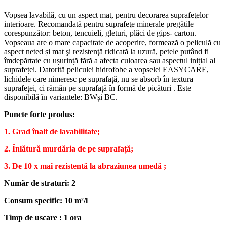
Vopsea lavabilă, cu un aspect mat, pentru decorarea suprafeţelor
interioare. Recomandată pentru suprafeţe minerale pregătile
corespunzător: beton, tencuieli, gleturi, plăci de gips- carton.
Vopseaua are o mare capacitate de acoperire, formează o peliculă cu
aspect neted și mat şi rezistenţă ridicată la uzură, petele putând fi
îmdepărtate cu ușurință fără a afecta culoarea sau aspectul inițial al
suprafeței. Datorită peliculei hidrofobe a vopselei EASYCARE,
lichidele care nimeresc pe suprafață, nu se absorb în textura
suprafeței, ci rămân pe suprafață în formă de picături . Este
disponibilă în variantele: BWși BC.
Puncte forte produs:
1. Grad înalt de lavabilitate;
2. Înlătură murdăria de pe suprafață;
3. De 10 x mai rezistentă la abraziunea umedă ;
Număr de straturi: 2
Consum specific: 10 m²/l
Timp de uscare : 1 ora