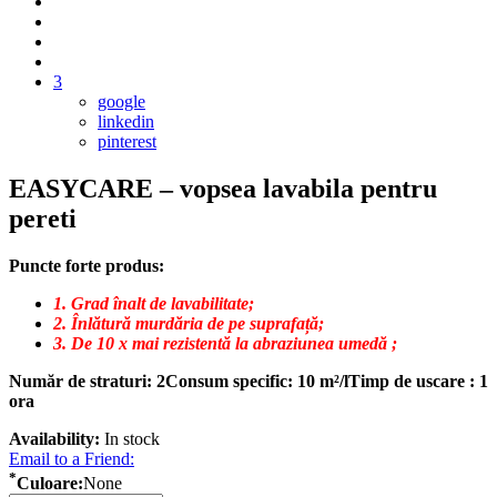
3
google
linkedin
pinterest
EASYCARE – vopsea lavabila pentru
pereti
Puncte forte produs:
1. Grad înalt de lavabilitate;
2. Înlătură murdăria de pe suprafață;
3. De 10 x mai rezistentă la abraziunea umedă ;
Număr de straturi: 2
Consum specific: 10 m²/l
Timp de uscare : 1
ora
Availability:
In stock
Email to a Friend:
*
Culoare:
None