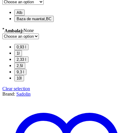
Alb
Baza de nuantat,BC
*
Ambalaj:
None
0,93 l
1l
2,33 l
2,5l
9,3 l
10l
Clear selection
Brand:
Sadolin