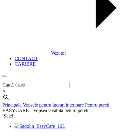
Vezi tot
CONTACT
CARIERE
Caută
×
Principala
Vopsele pentru lucrari interioare
Pentru pereti
EASYCARE – vopsea lavabila pentru pereti
Sale!