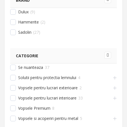
BRAND
Dulux
(
9
)
Hammerite
(
2
)
Sadolin
(
27
)
CATEGORIE
Se nuanteaza
37
Solutii pentru protectia lemnului
4
Vopsele pentru lucrari exterioare
2
Vopsele pentru lucrari interioare
33
Vopsele Premium
8
Vopsele si acoperiri pentru metal
5