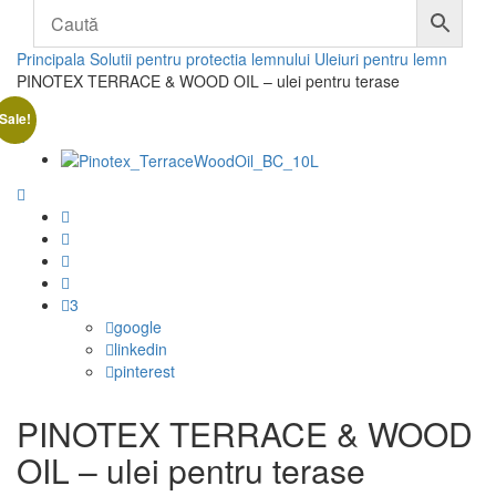
Principala
Solutii pentru protectia lemnului
Uleiuri pentru lemn
PINOTEX TERRACE & WOOD OIL – ulei pentru terase
Sale!
3
google
linkedin
pinterest
PINOTEX TERRACE & WOOD
OIL – ulei pentru terase