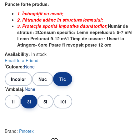
Puncte forte produs:
1. Îmbogățit cu ceară;
2. Pătrunde adânc în structura lemnului;
3. Protecție sporită împotriva dăunătorilor;
Număr de
straturi: 2
Consum specific: Lemn neprelucrat: 5-7 m²/l
Lemn Prelucrat 9-12 m²/l
Timp de uscare : Uscat la
Atingere- 6ore Poate fi revopsit peste 12 ore
Availability:
In stock
Email to a Friend:
*
Culoare:
None
Incolor
Nuc
Tic
*
Ambalaj:
None
1l
3l
5l
10l
Brand:
Pinotex