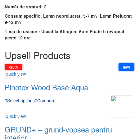
Număr de straturi: 2
Consum specific: Lemn neprelucrat: 5-7 m²/l Lemn Prelucrat
9-12 m²/l
Timp de uscare : Uscat la Atingere-6ore Poate fi revopsit
peste 12 ore
Upsell Products
-20%
new
quick view
Pinotex Wood Base Aqua
Select options
Compare
quick view
GRUND+ – grund-vopsea pentru
interior