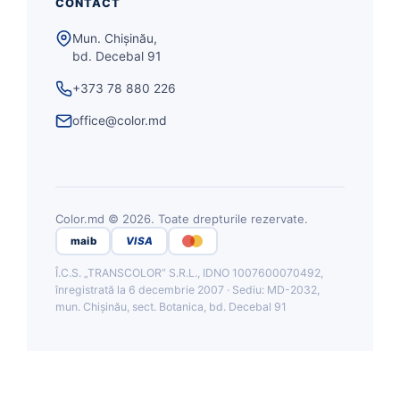
CONTACT
Mun. Chișinău,
bd. Decebal 91
+373 78 880 226
office@color.md
Color.md © 2026. Toate drepturile rezervate.
maib
VISA
Î.C.S. „TRANSCOLOR” S.R.L., IDNO 1007600070492,
înregistrată la 6 decembrie 2007 · Sediu: MD-2032,
mun. Chișinău, sect. Botanica, bd. Decebal 91