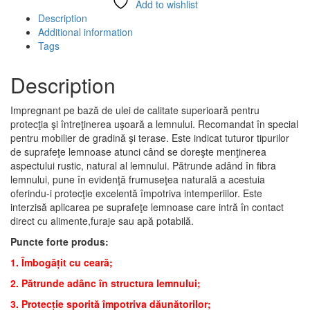
Add to wishlist
Description
Additional information
Tags
Description
Impregnant pe bază de ulei de calitate superioară pentru
protecţia şi întreţinerea uşoară a lemnului. Recomandat în special
pentru mobilier de gradină şi terase. Este indicat tuturor tipurilor
de suprafeţe lemnoase atunci când se doreşte menţinerea
aspectului rustic, natural al lemnului. Pătrunde adând în fibra
lemnului, pune în evidenţă frumuseţea naturală a acestuia
oferindu-i protecţie excelentă împotriva intemperiilor. Este
interzisă aplicarea pe suprafeţe lemnoase care intră în contact
direct cu alimente,furaje sau apă potabilă.
Puncte forte produs:
1. Îmbogățit cu ceară;
2. Pătrunde adânc în structura lemnului;
3. Protecție sporită împotriva dăunătorilor;