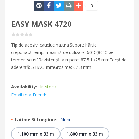
3
EASY MASK 4720
Tip de adeziv: cauciuc naturalSuport: hârtie
creponatăTemp. maximă de utilizare: 60°С(80°C pe
termen scurt)Rezistență la rupere: 87,5 Н/25 mmForță de
aderență: 5 Н/25 mmGrosime: 0,13 mm
Availability:
In stock
Email to a Friend:
Latime Si Lungime:
None
*
1.100 mm x 33 m
1.800 mm x 33 m