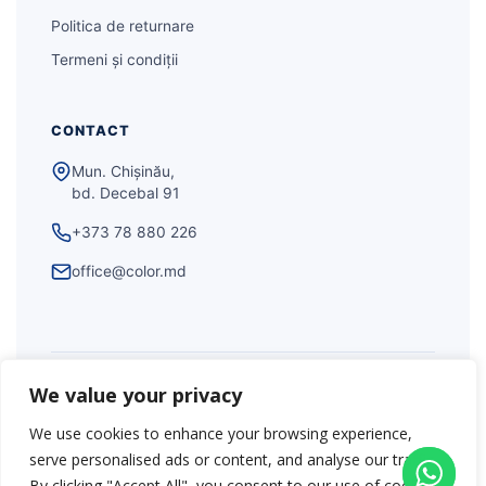
Politica de returnare
Termeni și condiții
CONTACT
Mun. Chișinău,
bd. Decebal 91
+373 78 880 226
office@color.md
Color.md © 2026. Toate drepturile rezervate.
We value your privacy
maib
VISA
We use cookies to enhance your browsing experience,
Î.C.S. „TRANSCOLOR” S.R.L., IDNO 1007600070492,
serve personalised ads or content, and analyse our traffic.
înregistrată la 6 decembrie 2007 · Sediu: MD-2032, mun.
By clicking "Accept All", you consent to our use of cookies.