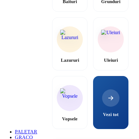
Baituri
Grunduri
Lazururi
Uleiuri
Vezi tot
Vopsele
PALETAR
GRACO