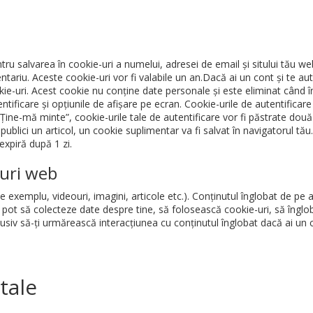
tru salvarea în cookie-uri a numelui, adresei de email și sitului tău w
tariu. Aceste cookie-uri vor fi valabile un an.Dacă ai un cont și te au
-uri. Acest cookie nu conține date personale și este eliminat când înc
ntificare și opțiunile de afișare pe ecran. Cookie-urile de autentificare
Ține-mă minte”, cookie-urile tale de autentificare vor fi păstrate dou
 publici un articol, un cookie suplimentar va fi salvat în navigatorul tă
 expiră după 1 zi.
turi web
de exemplu, videouri, imagini, articole etc.). Conținutul înglobat de pe
web pot să colecteze date despre tine, să folosească cookie-uri, să înglo
usiv să-ți urmărească interacțiunea cu conținutul înglobat dacă ai un con
tale