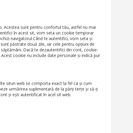
eb. Acestea sunt pentru confortul tău, astfel nu mai
tentifici în acest sit, vom seta un cookie temporar
hizi navigatorul.Când te autentifici, vom seta și
 sunt păstrate două zile, iar cele pentru opțiuni de
ă săptămâni. Dacă te dezautentifici din cont, cookie-
u. Acest cookie nu include date personale și indică pur
 alte situri web se comporta exact la fel ca și cum
beze urmărirea suplimentară de la părți terțe și să-ți
t și ești autentificat în acel sit web.