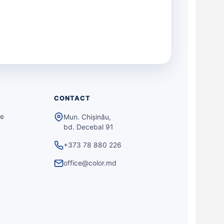
CONTACT
te
Mun. Chișinău,
bd. Decebal 91
+373 78 880 226
office@color.md