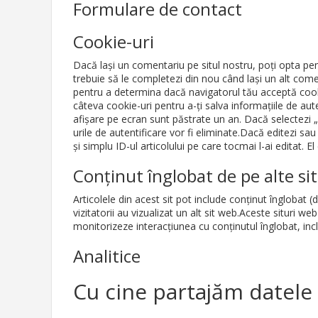
Formulare de contact
Cookie-uri
Dacă lași un comentariu pe situl nostru, poți opta pen
trebuie să le completezi din nou când lași un alt comen
pentru a determina dacă navigatorul tău acceptă cookie
câteva cookie-uri pentru a-ți salva informațiile de aute
afișare pe ecran sunt păstrate un an. Dacă selectezi „
urile de autentificare vor fi eliminate.Dacă editezi sau
și simplu ID-ul articolului pe care tocmai l-ai editat. El
Conținut înglobat de pe alte si
Articolele din acest sit pot include conținut înglobat (
vizitatorii au vizualizat un alt sit web.Aceste situri 
monitorizeze interacțiunea cu conținutul înglobat, incl
Analitice
Cu cine partajăm datele 