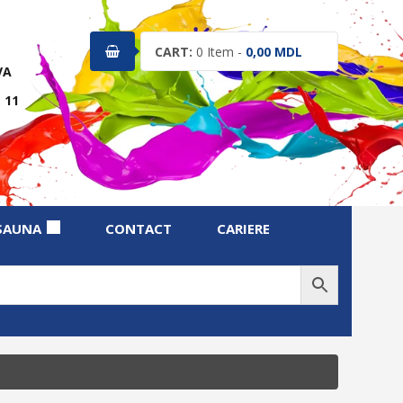
CART:
0
Item -
0,00
MDL
VA
 11
SAUNA
CONTACT
CARIERE