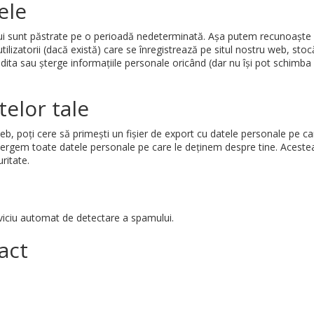
ele
lui sunt păstrate pe o perioadă nedeterminată. Așa putem recunoaște
ilizatorii (dacă există) care se înregistrează pe situl nostru web, stoc
dea, edita sau șterge informațiile personale oricând (dar nu își pot schi
telor tale
eb, poți cere să primești un fișier de export cu datele personale pe ca
ștergem toate datele personale pe care le deținem despre tine. Acestea
ritate.
serviciu automat de detectare a spamului.
act