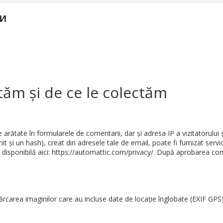
И
tăm și de ce le colectăm
 arătate în formularele de comentarii, dar și adresa IP a vizitatorului și
 și un hash), creat din adresele tale de email, poate fi furnizat servic
te disponibilă aici: https://automattic.com/privacy/. După aprobarea come
cărcarea imaginilor care au incluse date de locație înglobate (EXIF GPS)