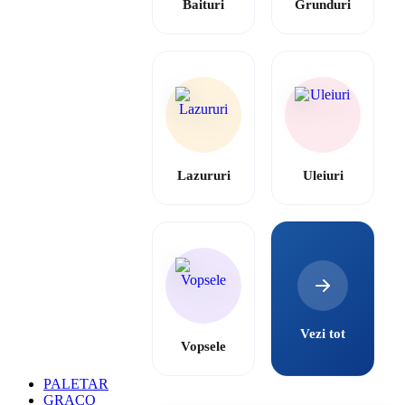
Baituri
Grunduri
Lazururi
Uleiuri
Vezi tot
Vopsele
PALETAR
GRACO