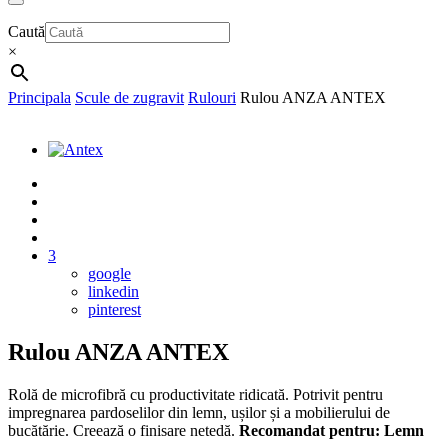
Caută
×
Principala
Scule de zugravit
Rulouri
Rulou ANZA ANTEX
3
google
linkedin
pinterest
Rulou ANZA ANTEX
Rolă de microfibră cu productivitate ridicată. Potrivit pentru
impregnarea pardoselilor din lemn, ușilor și a mobilierului de
bucătărie. Creează o finisare netedă.
Recomandat pentru: Lemn