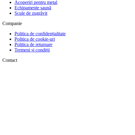
Acoperiri pentru metal
Echipamente saună
Scule de zugrăvit
Companie
Politica de confidențialitate
Politica de cookie-uri
Politica de returnare
Termeni și condiții
Contact