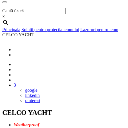
Caută
×
Principala
Solutii pentru protectia lemnului
Lazururi pentru lemn
CELCO YACHT
3
google
linkedin
pinterest
CELCO YACHT
Weatherproof